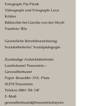
Fotograph: Pia Plenk
Videograph und Fotograph: Luca
Köhler
Bildrechte bei Carolin von der Heydt
Paarfoto: Wix
Gesetzliche Berufsbezeichnung:
Sozialarbeiterin/ Sozialpädagogin
Zuständige Aufsichtsbehörde:
Landratsamt Traunstein –
Gesundheitsamt
Papst-Benedikt-XVI.-Platz
83278 Traunstein
Telefon: 0861-58-147
E-Mail:
gesundheitsamt@traunstein.bayern