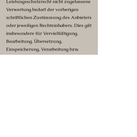
Leistungsschutzrecht nicht zugelassene
Verwertung bedarf der vorherigen
schriftlichen Zustimmung des Anbieters
oder jeweiligen Rechteinhabers. Dies gilt
insbesondere für Vervielfältigung,
Bearbeitung, Übersetzung,
Einspeicherung, Verarbeitung bzw.
Wiedergabe von Inhalten in
Datenbanken oder anderen
elektronischen Medien und Systemen.
Inhalte und Rechte Dritter sind dabei als
solche gekennzeichnet. Die unerlaubte
Vervielfältigung oder Weitergabe
einzelner Inhalte oder kompletter
Seiten ist nicht gestattet und strafbar.
Lediglich die Herstellung von Kopien
und Downloads für den persönlichen,
privaten und nicht kommerziellen